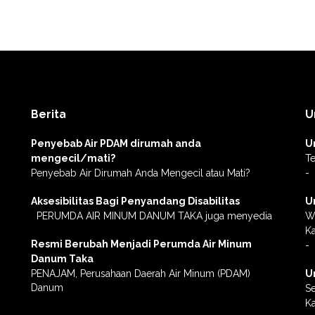
Berita
U
Penyebab Air PDAM dirumah anda
U
mengecil/mati?
Te
Penyebab Air Dirumah Anda Mengecil atau Mati?
-
Aksesibilitas Bagi Penyandang Disabilitas
U
PERUMDA AIR MINUM DANUM TAKA juga menyedia
Wa
K
Resmi Berubah Menjadi Perumda Air Minum
-
Danum Taka
PENAJAM, Perusahaan Daerah Air Minum (PDAM)
U
Danum
Se
Ka