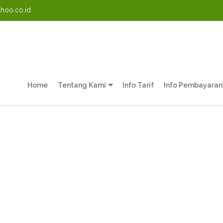
oo.co.id
Home
Tentang Kami
Info Tarif
Info Pembayaran