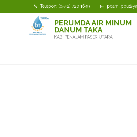
Telepon: (0542) 720 1649
pdam_ppu@yah
PERUMDA AIR MINUM
DANUM TAKA
KAB. PENAJAM PASER UTARA