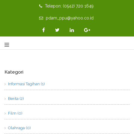
Telepon: (0542) 720 1649
pdam_ppu@yahoo.co.id
Kategori
Informasi Tagihan (1)
Berita (2)
Film (0)
Olahraga (0)