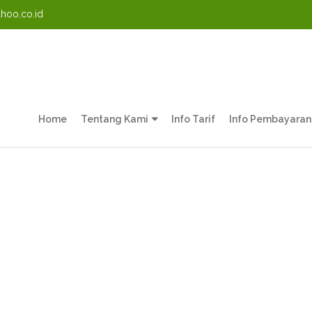
oo.co.id
Home
Tentang Kami
Info Tarif
Info Pembayaran