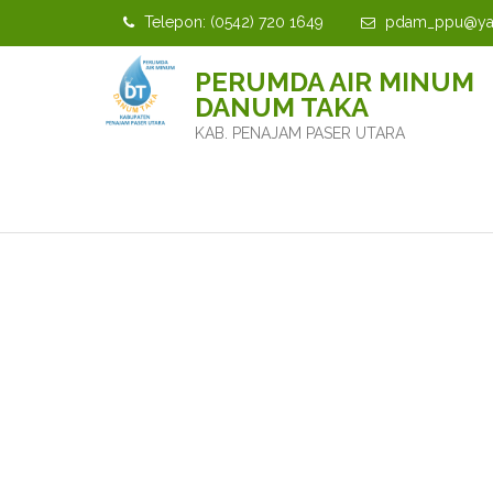
Telepon: (0542) 720 1649
pdam_ppu@yah
PERUMDA AIR MINUM
DANUM TAKA
KAB. PENAJAM PASER UTARA