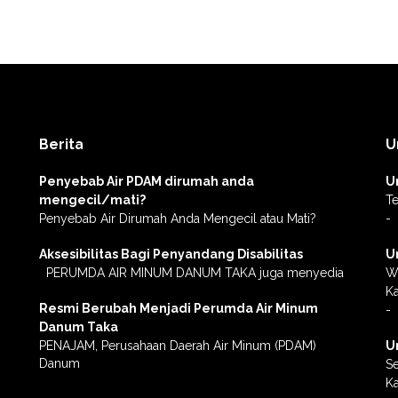
Berita
U
Penyebab Air PDAM dirumah anda
U
mengecil/mati?
Te
Penyebab Air Dirumah Anda Mengecil atau Mati?
-
Aksesibilitas Bagi Penyandang Disabilitas
U
PERUMDA AIR MINUM DANUM TAKA juga menyedia
Wa
K
Resmi Berubah Menjadi Perumda Air Minum
-
Danum Taka
PENAJAM, Perusahaan Daerah Air Minum (PDAM)
U
Danum
Se
Ka