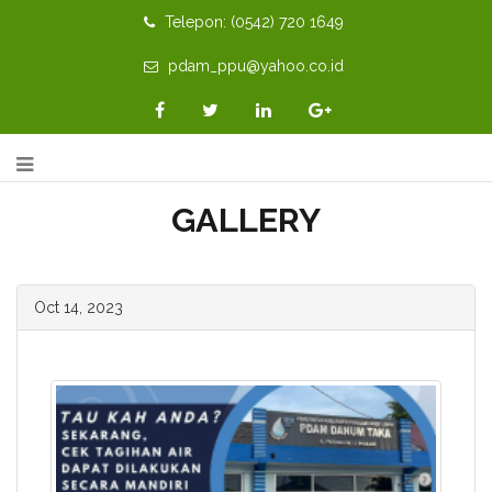
Telepon: (0542) 720 1649
pdam_ppu@yahoo.co.id
GALLERY
Oct 14, 2023